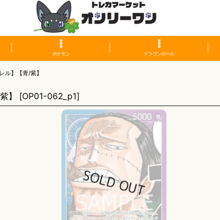
ポケモン
ドラゴンボール
レル】【青/紫】
/紫】
[
OP01-062_p1
]