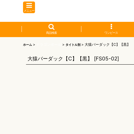
メニュー
商品検索
ワンピース
>
ドラゴンボール
>
>
大猿バーダック【C】【黒】
ホーム
タイトル別
大猿バーダック【C】【黒】
[
FS05-02
]