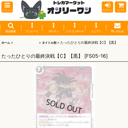
メニュー
ログイン
カート
商品検索
ワンピース
ポケモン
ドラゴンボール
ユニアリ
問い合わせ
>
ドラゴンボール
>
>
たったひとりの最終決戦【C】【黒】
ホーム
タイトル別
たったひとりの最終決戦【C】【黒】
[
FS05-16
]