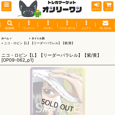
メニュー
ログイン
カート
商品検索
ワンピース
ポケモン
ドラゴンボール
ユニアリ
問い合わせ
>
ワンピース
>
ホーム
タイトル別
>
ニコ・ロビン【L】【リーダーパラレル】【紫/黄】
ニコ・ロビン【L】【リーダーパラレル】【紫/黄】
[
OP09-062_p1
]