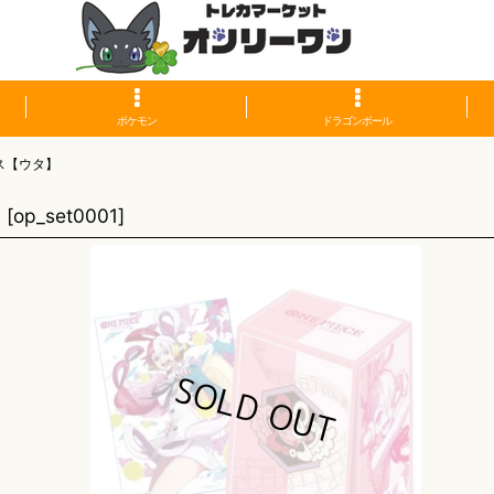
ポケモン
ドラゴンボール
ス【ウタ】
】
[
op_set0001
]