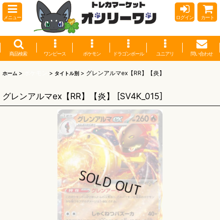
メニュー
ログイン
カート
商品検索
ワンピース
ポケモン
ドラゴンボール
ユニアリ
問い合わせ
>
ポケモン
>
>
グレンアルマex【RR】【炎】
ホーム
タイトル別
グレンアルマex【RR】【炎】
[
SV4K_015
]