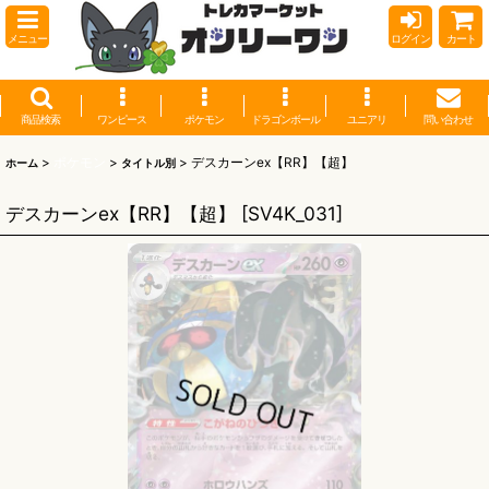
メニュー
ログイン
カート
商品検索
ワンピース
ポケモン
ドラゴンボール
ユニアリ
問い合わせ
>
ポケモン
>
>
デスカーンex【RR】【超】
ホーム
タイトル別
デスカーンex【RR】【超】
[
SV4K_031
]