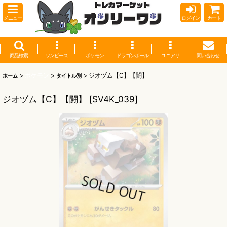
メニュー
ログイン
カート
商品検索
ワンピース
ポケモン
ドラゴンボール
ユニアリ
問い合わせ
>
ポケモン
>
>
ジオヅム【C】【闘】
ホーム
タイトル別
ジオヅム【C】【闘】
[
SV4K_039
]