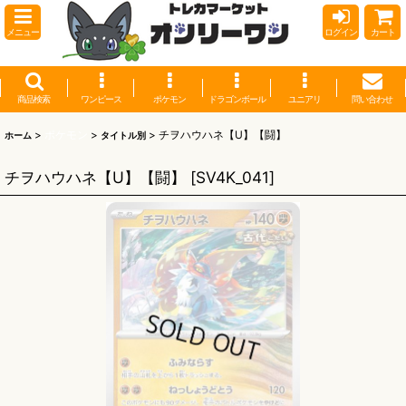
メニュー
ログイン
カート
商品検索
ワンピース
ポケモン
ドラゴンボール
ユニアリ
問い合わせ
>
ポケモン
>
>
チヲハウハネ【U】【闘】
ホーム
タイトル別
チヲハウハネ【U】【闘】
[
SV4K_041
]