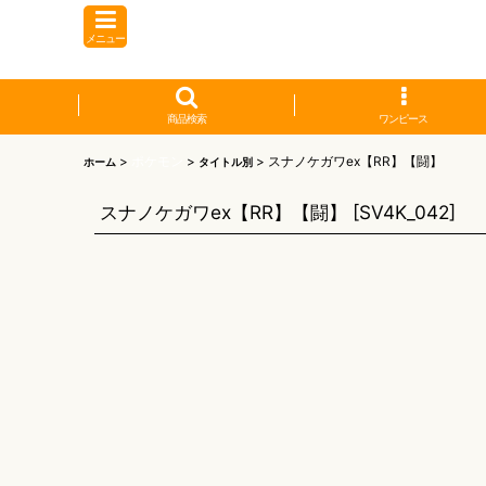
メニュー
商品検索
ワンピース
>
ポケモン
>
>
スナノケガワex【RR】【闘】
ホーム
タイトル別
スナノケガワex【RR】【闘】
[
SV4K_042
]