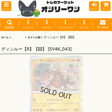
メニュー
ログイン
カート
商品検索
ワンピース
ポケモン
ドラゴンボール
ユニアリ
問い合わせ
>
ポケモン
>
>
ディンルー【R】【闘】
ホーム
タイトル別
ディンルー【R】【闘】
[
SV4K_043
]