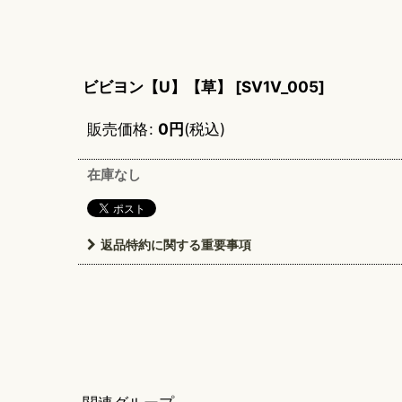
ビビヨン【U】【草】
[
SV1V_005
]
販売価格
:
0
円
(税込)
在庫なし
返品特約に関する重要事項