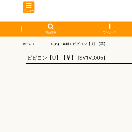
メニュー
商品検索
ワンピース
>
ポケモン
>
>
ビビヨン【U】【草】
ホーム
タイトル別
ビビヨン【U】【草】
[
SV1V_005
]