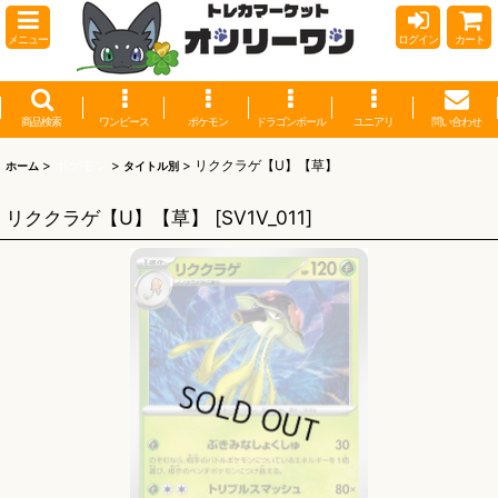
メニュー
ログイン
カート
商品検索
ワンピース
ポケモン
ドラゴンボール
ユニアリ
問い合わせ
>
ポケモン
>
>
リククラゲ【U】【草】
ホーム
タイトル別
リククラゲ【U】【草】
[
SV1V_011
]