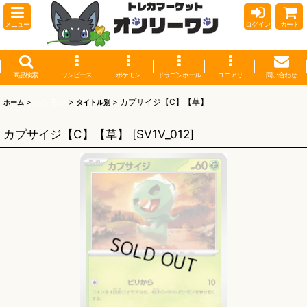
メニュー
ログイン
カート
商品検索
ワンピース
ポケモン
ドラゴンボール
ユニアリ
問い合わせ
>
ポケモン
>
>
カプサイジ【C】【草】
ホーム
タイトル別
カプサイジ【C】【草】
[
SV1V_012
]