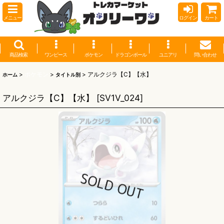
メニュー
ログイン
カート
商品検索
ワンピース
ポケモン
ドラゴンボール
ユニアリ
問い合わせ
>
ポケモン
>
>
アルクジラ【C】【水】
ホーム
タイトル別
アルクジラ【C】【水】
[
SV1V_024
]