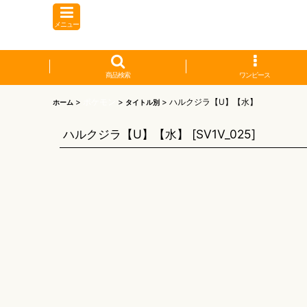
メニュー
商品検索
ワンピース
>
ポケモン
>
>
ハルクジラ【U】【水】
ホーム
タイトル別
ハルクジラ【U】【水】
[
SV1V_025
]