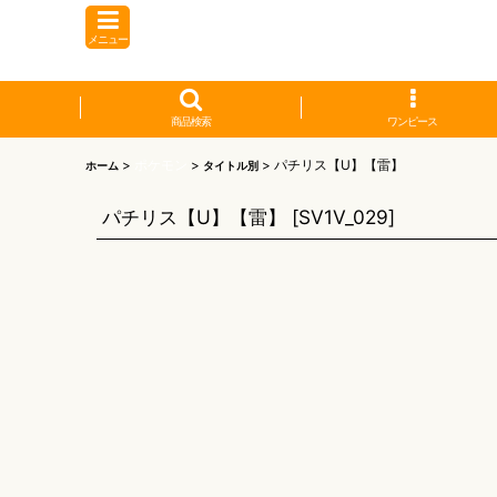
メニュー
商品検索
ワンピース
>
ポケモン
>
>
パチリス【U】【雷】
ホーム
タイトル別
パチリス【U】【雷】
[
SV1V_029
]