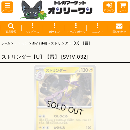
メニュー
ログイン
カート
商品検索
ワンピース
ポケモン
ドラゴンボール
ユニアリ
問い合わせ
>
ポケモン
>
>
ストリンダー【U】【雷】
ホーム
タイトル別
ストリンダー【U】【雷】
[
SV1V_032
]