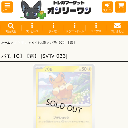
メニュー
ログイン
カート
商品検索
ワンピース
ポケモン
ドラゴンボール
ユニアリ
問い合わせ
>
ポケモン
>
>
パモ【C】【雷】
ホーム
タイトル別
パモ【C】【雷】
[
SV1V_033
]