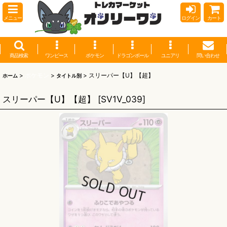
メニュー
ログイン
カート
商品検索
ワンピース
ポケモン
ドラゴンボール
ユニアリ
問い合わせ
>
ポケモン
>
>
スリーパー【U】【超】
ホーム
タイトル別
スリーパー【U】【超】
[
SV1V_039
]