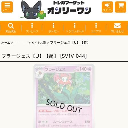
メニュー
ログイン
カート
商品検索
ワンピース
ポケモン
ドラゴンボール
ユニアリ
問い合わせ
>
ポケモン
>
>
フラージェス【U】【超】
ホーム
タイトル別
フラージェス【U】【超】
[
SV1V_044
]