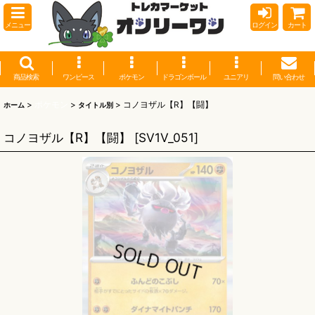
メニュー
ログイン
カート
商品検索
ワンピース
ポケモン
ドラゴンボール
ユニアリ
問い合わせ
>
ポケモン
>
>
コノヨザル【R】【闘】
ホーム
タイトル別
コノヨザル【R】【闘】
[
SV1V_051
]