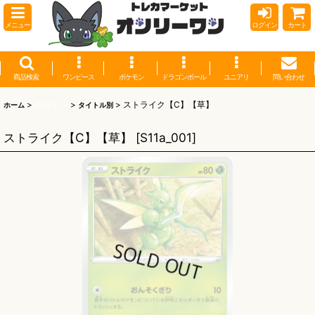
メニュー
ログイン
カート
商品検索
ワンピース
ポケモン
ドラゴンボール
ユニアリ
問い合わせ
>
ポケモン
>
>
ストライク【C】【草】
ホーム
タイトル別
ストライク【C】【草】
[
S11a_001
]