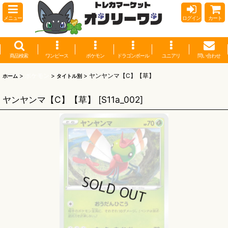
メニュー
ログイン
カート
商品検索
ワンピース
ポケモン
ドラゴンボール
ユニアリ
問い合わせ
>
ポケモン
>
>
ヤンヤンマ【C】【草】
ホーム
タイトル別
ヤンヤンマ【C】【草】
[
S11a_002
]