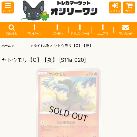
メニュー
ログイン
カート
商品検索
ワンピース
ポケモン
ドラゴンボール
ユニアリ
問い合わせ
>
ポケモン
>
>
ヤトウモリ【C】【炎】
ホーム
タイトル別
ヤトウモリ【C】【炎】
[
S11a_020
]