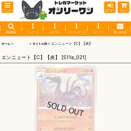
メニュー
ログイン
カート
商品検索
ワンピース
ポケモン
ドラゴンボール
ユニアリ
問い合わせ
>
ポケモン
>
>
エンニュート【C】【炎】
ホーム
タイトル別
エンニュート【C】【炎】
[
S11a_021
]