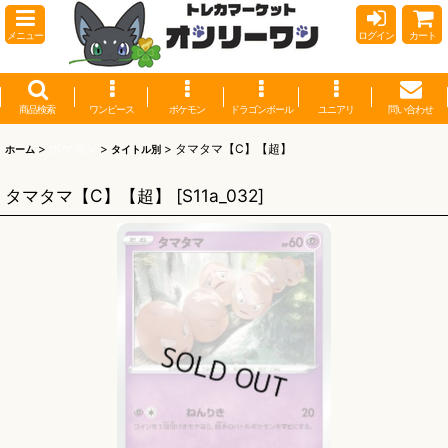
メニュー
ログイン
カート
商品検索
ワンピース
ポケモン
ドラゴンボール
ユニアリ
問い合わせ
>
ポケモン
>
>
タマタマ【C】【超】
ホーム
タイトル別
タマタマ【C】【超】
[
S11a_032
]