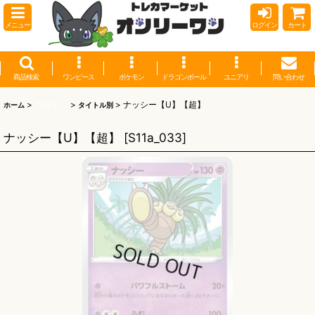
メニュー
ログイン
カート
商品検索
ワンピース
ポケモン
ドラゴンボール
ユニアリ
問い合わせ
>
ポケモン
>
>
ナッシー【U】【超】
ホーム
タイトル別
ナッシー【U】【超】
[
S11a_033
]