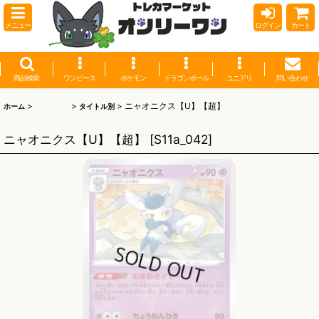
メニュー
ログイン
カート
商品検索
ワンピース
ポケモン
ドラゴンボール
ユニアリ
問い合わせ
>
ポケモン
>
>
ニャオニクス【U】【超】
ホーム
タイトル別
ニャオニクス【U】【超】
[
S11a_042
]