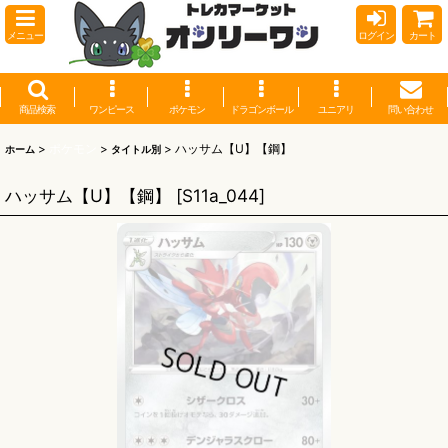
メニュー
ログイン
カート
商品検索
ワンピース
ポケモン
ドラゴンボール
ユニアリ
問い合わせ
>
ポケモン
>
>
ハッサム【U】【鋼】
ホーム
タイトル別
ハッサム【U】【鋼】
[
S11a_044
]