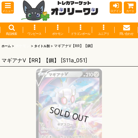
メニュー
ログイン
カート
商品検索
ワンピース
ポケモン
ドラゴンボール
ユニアリ
問い合わせ
>
ポケモン
>
>
マギアナV【RR】【鋼】
ホーム
タイトル別
マギアナV【RR】【鋼】
[
S11a_051
]