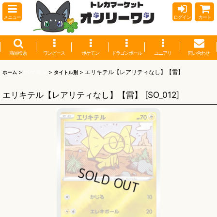
メニュー
ログイン
カート
商品検索
ワンピース
ポケモン
ドラゴンボール
ユニアリ
問い合わせ
>
ポケモン
>
>
エリキテル【レアリティなし】【雷】
ホーム
タイトル別
エリキテル【レアリティなし】【雷】
[
SO_012
]