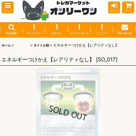
メニュー
ログイン
カート
商品検索
ワンピース
ポケモン
ドラゴンボール
ユニアリ
問い合わせ
>
ポケモン
>
>
エネルギーつけかえ【レアリティなし】
ホーム
タイトル別
エネルギーつけかえ【レアリティなし】
[
SO_017
]