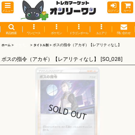
メニュー
ログイン
カート
商品検索
ワンピース
ポケモン
ドラゴンボール
ユニアリ
問い合わせ
>
ポケモン
>
>
ボスの指令（アカギ）【レアリティなし】
ホーム
タイトル別
ボスの指令（アカギ）【レアリティなし】
[
SO_028
]