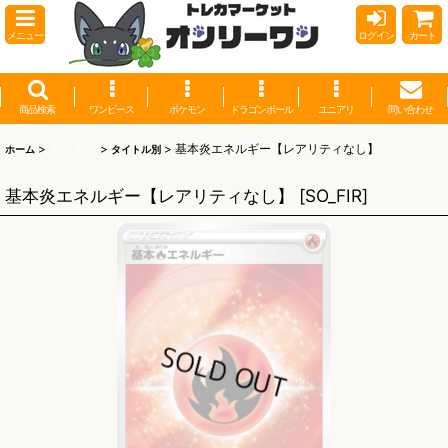
メニュー
ログイン
カート
商品検索
ワンピース
ポケモン
ドラゴンボール
ユニアリ
問い合わせ
>
ポケモン
>
>
基本炎エネルギー【レアリティなし】
ホーム
タイトル別
基本炎エネルギー【レアリティなし】
[
SO_FIR
]