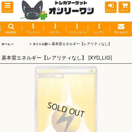
メニュー
ログイン
カート
商品検索
ワンピース
ポケモン
ドラゴンボール
ユニアリ
問い合わせ
>
ポケモン
>
>
基本雷エネルギー【レアリティなし】
ホーム
タイトル別
基本雷エネルギー【レアリティなし】
[
XYD_LIG
]