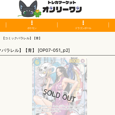
ポケモン
ドラゴンボール
】【コミックパラレル】【青】
クパラレル】【青】
[
OP07-051_p2
]