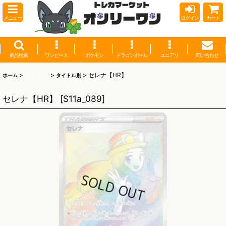
メニュー
ログイン
カート
商品検索
ワンピース
ポケモン
ドラゴンボール
ユニアリ
問い合わせ
>
ポケモン
>
>
セレナ【HR】
ホーム
タイトル別
セレナ【HR】
[
S11a_089
]