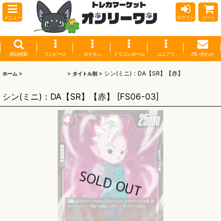
メニュー
ログイン
カート
商品検索
ワンピース
ポケモン
ドラゴンボール
ユニアリ
問い合わせ
>
ドラゴンボール
>
>
シン(ミニ)：DA【SR】【赤】
ホーム
タイトル別
シン(ミニ)：DA【SR】【赤】
[
FS06-03
]