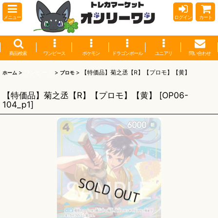
メニュー
ログイン
カート
商品検索
ワンピース
ポケモン
ドラゴンボール
ユニアリ
問い合わせ
>
ワンピース
>
>
【特価品】菊之丞【R】【プロモ】【黄】
ホーム
プロモ
【特価品】菊之丞【R】【プロモ】【黄】
[
OP06-
104_p1
]