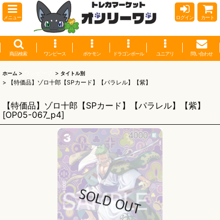
メニュー
ログイン
カート
商品検索
ワンピース
ポケモン
ドラゴンボール
ユニアリ
問い合わせ
>
ワンピース
>
ホーム
タイトル別
>
【特価品】ゾロ十郎【SPカード】【パラレル】【紫】
【特価品】ゾロ十郎【SPカード】【パラレル】【紫】
[
OP05-067_p4
]