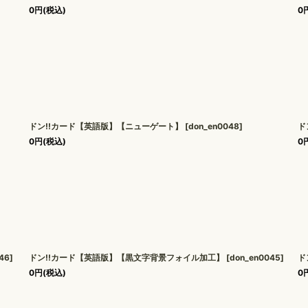
0
円
(税込)
0
ドン!!カード【英語版】【ニューゲート】
[
don_en0048
]
ド
0
円
(税込)
0
46
]
ドン!!カード【英語版】【黒文字背景フォイル加工】
[
don_en0045
]
ド
0
円
(税込)
0