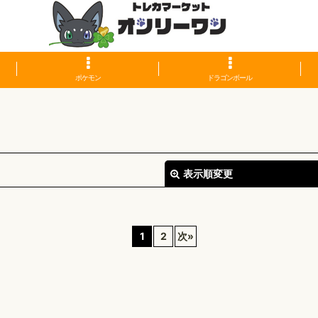
ポケモン
ドラゴンボール
表示順変更
1
2
次
»
絞り込む