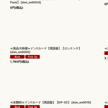
Pack】
[
don_en0024
]
0
0
円
(税込)
≪美品大特価≫ドン!!カード【英語版】【ロシナンテ】
≪
[
don_en0005
]
2,
1,780
円
(税込)
≪未開封≫ドン!!カード【英語版】【DP-02】
[
don_en0019
]
≪