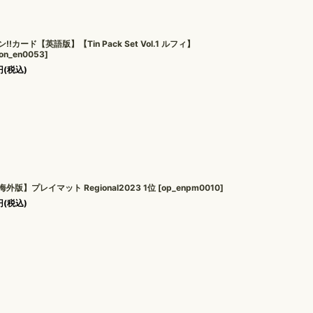
ン!!カード【英語版】【Tin Pack Set Vol.1 ルフィ】
on_en0053
]
円
(税込)
海外版】プレイマット Regional2023 1位
[
op_enpm0010
]
円
(税込)