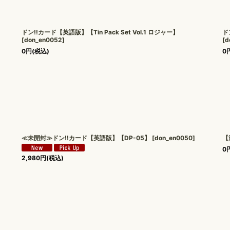
ドン!!カード【英語版】【Tin Pack Set Vol.1 ロジャー】
ド
[
don_en0052
]
[
d
0
円
(税込)
0
≪未開封≫ドン!!カード【英語版】【DP-05】
[
don_en0050
]
【
0
2,980
円
(税込)