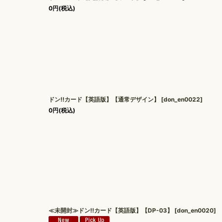
0
円
(税込)
ドン!!カード【英語版】【通常デザイン】
[
don_en0022
]
0
円
(税込)
≪未開封≫ドン!!カード【英語版】【DP-03】
[
don_en0020
]