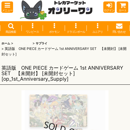
メニュー
ログイン
カート
商品検索
ワンピース
ポケモン
ドラゴンボール
ユニアリ
問い合わせ
>
ワンピース
>
ホーム
サプライ
>
英語版 ONE PIECE カードゲーム 1st ANNIVERSARY SET 【未開封】 [未開
封セット]
英語版 ONE PIECE カードゲーム 1st ANNIVERSARY
SET 【未開封】 [未開封セット]
[
op_1st_Anniversary_Supply
]