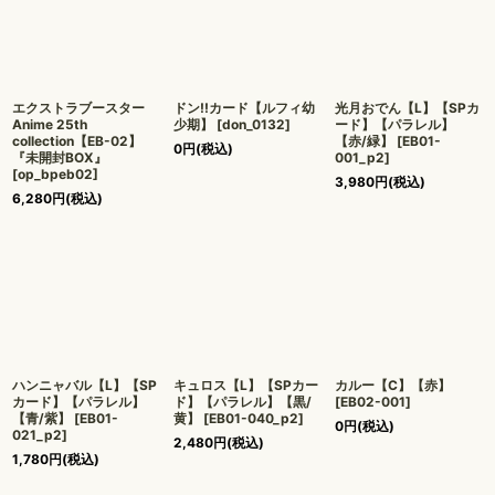
エクストラブースター
ドン!!カード【ルフィ幼
光月おでん【L】【SPカ
Anime 25th
少期】
[
don_0132
]
ード】【パラレル】
collection【EB-02】
【赤/緑】
[
EB01-
0
円
(税込)
『未開封BOX』
001_p2
]
[
op_bpeb02
]
3,980
円
(税込)
6,280
円
(税込)
ハンニャバル【L】【SP
キュロス【L】【SPカー
カルー【C】【赤】
カード】【パラレル】
ド】【パラレル】【黒/
[
EB02-001
]
【青/紫】
[
EB01-
黄】
[
EB01-040_p2
]
0
円
(税込)
021_p2
]
2,480
円
(税込)
1,780
円
(税込)