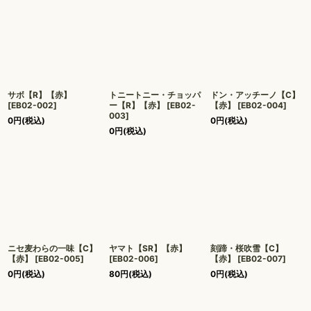
サボ【R】【赤】
トニートニー・チョッパ
ドン・アッチーノ【C】
[
EB02-002
]
ー【R】【赤】
[
EB02-
【赤】
[
EB02-004
]
003
]
0
円
(税込)
0
円
(税込)
0
円
(税込)
ニセ麦わらの一味【C】
ヤマト【SR】【赤】
刻蹄・桜吹雪【C】
【赤】
[
EB02-005
]
[
EB02-006
]
【赤】
[
EB02-007
]
0
円
(税込)
80
円
(税込)
0
円
(税込)