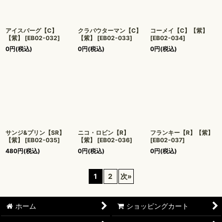
アイスバーグ【C】
クラバウターマン【C】
コーメイ【C】【紫】
【紫】
[
EB02-032
]
【紫】
[
EB02-033
]
[
EB02-034
]
0
円
(税込)
0
円
(税込)
0
円
(税込)
サンジ&プリン【SR】
ニコ・ロビン【R】
フランキー【R】【紫】
【紫】
[
EB02-035
]
【紫】
[
EB02-036
]
[
EB02-037
]
480
円
(税込)
0
円
(税込)
0
円
(税込)
1
2
次
»
ホーム
ショッピングカート