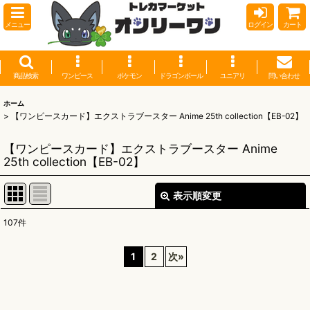
メニュー
ログイン
カート
商品検索
ワンピース
ポケモン
ドラゴンボール
ユニアリ
問い合わせ
ホーム
>
【ワンピースカード】エクストラブースター Anime 25th collection【EB-02】
【ワンピースカード】エクストラブースター Anime
25th collection【EB-02】
表示順変更
閉じる
107
件
表示数
:
1
2
次
»
並び順
: