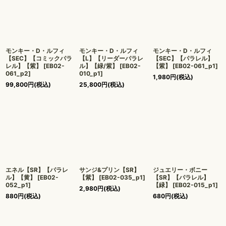
絞り込む
モンキー・D・ルフィ
モンキー・D・ルフィ
モンキー・D・ルフィ
【SEC】【コミックパラ
【L】【リーダーパラレ
【SEC】【パラレル】
レル】【紫】
[
EB02-
ル】【緑/紫】
[
EB02-
【紫】
[
EB02-061_p1
]
061_p2
]
010_p1
]
1,980
円
(税込)
99,800
円
(税込)
25,800
円
(税込)
エネル【SR】【パラレ
サンジ&プリン【SR】
ジュエリー・ボニー
ル】【黄】
[
EB02-
【紫】
[
EB02-035_p1
]
【SR】【パラレル】
052_p1
]
【緑】
[
EB02-015_p1
]
2,980
円
(税込)
880
円
(税込)
680
円
(税込)