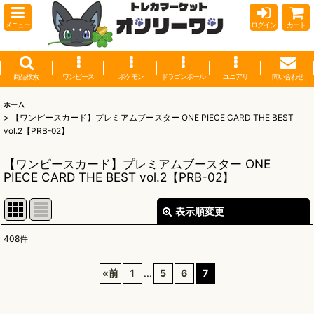
メニュー
ログイン
カート
商品検索
ワンピース
ポケモン
ドラゴンボール
ユニアリ
問い合わせ
ホーム
>
【ワンピースカード】プレミアムブースター ONE PIECE CARD THE BEST
vol.2【PRB-02】
【ワンピースカード】プレミアムブースター ONE
PIECE CARD THE BEST vol.2【PRB-02】
表示順変更
閉じる
408
件
表示数
:
«
前
1
...
5
6
7
並び順
: