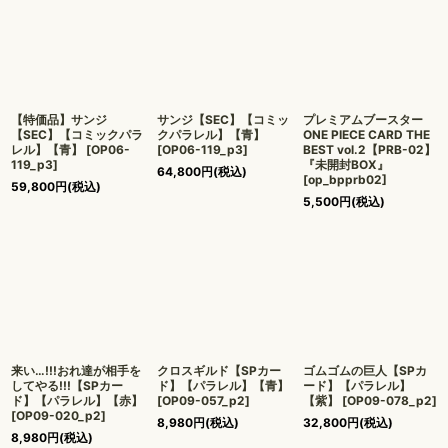
絞り込む
【特価品】サンジ
サンジ【SEC】【コミッ
プレミアムブースター
【SEC】【コミックパラ
クパラレル】【青】
ONE PIECE CARD THE
レル】【青】
[
OP06-
[
OP06-119_p3
]
BEST vol.2【PRB-02】
119_p3
]
『未開封BOX』
64,800
円
(税込)
[
op_bpprb02
]
59,800
円
(税込)
5,500
円
(税込)
来い…!!!おれ達が相手を
クロスギルド【SPカー
ゴムゴムの巨人【SPカ
してやる!!!【SPカー
ド】【パラレル】【青】
ード】【パラレル】
ド】【パラレル】【赤】
[
OP09-057_p2
]
【紫】
[
OP09-078_p2
]
[
OP09-020_p2
]
8,980
円
(税込)
32,800
円
(税込)
8,980
円
(税込)