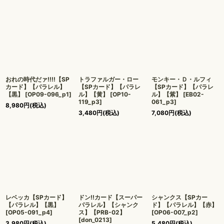
おれの時代だァ!!!!【SP
トラファルガー・ロー
モンキー・Ｄ・ルフィ
カード】【パラレル】
【SPカード】【パラレ
【SPカード】【パラレ
【黒】
[
OP09-096_p1
]
ル】【黄】
[
OP10-
ル】【紫】
[
EB02-
119_p3
]
061_p3
]
8,980
円
(税込)
3,480
円
(税込)
7,080
円
(税込)
レベッカ【SPカード】
ドン!!カード【スーパー
シャンクス【SPカー
【パラレル】【黒】
パラレル】【シャンク
ド】【パラレル】【赤】
[
OP05-091_p4
]
ス】【PRB-02】
[
OP06-007_p2
]
[
don_0213
]
3,980
円
(税込)
5,480
円
(税込)