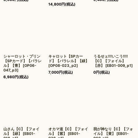
14,800
円
(税込)
シャーロット・プリン
キャロット【SPカー
うるせェ!!!いこう!!!!
【SPカード】【パラレ
ド】【パラレル】【緑】
【C】【フォイル】
ル】【青】
[
OP06-
[
OP08-023_p2
]
【赤】
[
EB01-009_p1
]
047_p3
]
7,000
円
(税込)
0
円
(税込)
6,980
円
(税込)
山さん【C】【フォイ
オカマ道【C】【フォイ
我が神なり【C】【フォ
ル】【緑】
[
EB01-
ル】【紫】
[
EB01-
イル】【黄】
[
EB01-