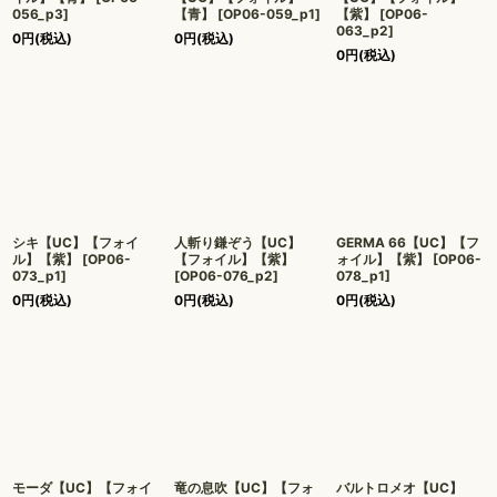
056_p3
]
【青】
[
OP06-059_p1
]
【紫】
[
OP06-
063_p2
]
0
円
(税込)
0
円
(税込)
0
円
(税込)
シキ【UC】【フォイ
人斬り鎌ぞう【UC】
GERMA 66【UC】【フ
ル】【紫】
[
OP06-
【フォイル】【紫】
ォイル】【紫】
[
OP06-
073_p1
]
[
OP06-076_p2
]
078_p1
]
0
円
(税込)
0
円
(税込)
0
円
(税込)
モーダ【UC】【フォイ
竜の息吹【UC】【フォ
バルトロメオ【UC】