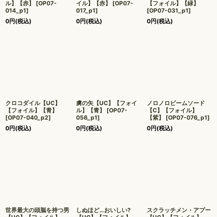
ル】【赤】
[
OP07-
イル】【赤】
[
OP07-
【フォイル】【緑】
014_p1
]
017_p1
]
[
OP07-031_p1
]
0
円
(税込)
0
円
(税込)
0
円
(税込)
クロコダイル【UC】
虜の矢【UC】【フォイ
ノロノロビームソード
【フォイル】【青】
ル】【青】
[
OP07-
【C】【フォイル】
[
OP07-040_p2
]
056_p1
]
【紫】
[
OP07-076_p1
]
0
円
(税込)
0
円
(税込)
0
円
(税込)
世界最大の頭脳を持つ男
しぬほど…おいしい?
スクラッチメン・アプー