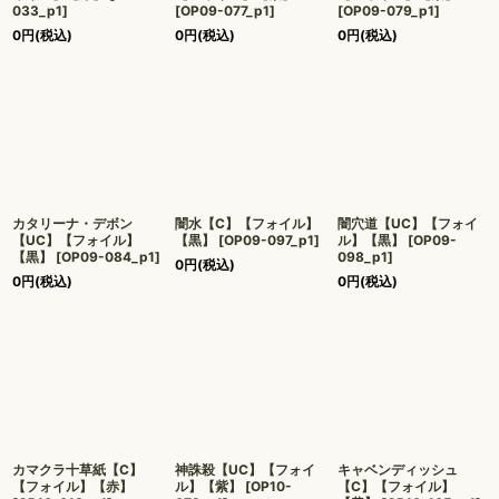
033_p1
]
[
OP09-077_p1
]
[
OP09-079_p1
]
0
円
(税込)
0
円
(税込)
0
円
(税込)
カタリーナ・デボン
闇水【C】【フォイル】
闇穴道【UC】【フォイ
【UC】【フォイル】
【黒】
[
OP09-097_p1
]
ル】【黒】
[
OP09-
【黒】
[
OP09-084_p1
]
098_p1
]
0
円
(税込)
0
円
(税込)
0
円
(税込)
カマクラ十草紙【C】
神誅殺【UC】【フォイ
キャベンディッシュ
【フォイル】【赤】
ル】【紫】
[
OP10-
【C】【フォイル】