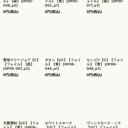
ル】【緑】
[
OP05-
イル】【青】
[
OP05-
ォイル】【紫】
[
OP05-
036_p2
]
052_p1
]
077_p1
]
0
円
(税込)
0
円
(税込)
0
円
(税込)
聖地マリージョア【C】
ギオン【UC】【フォイ
センゴク【C】【フォイ
【フォイル】【黒】
ル】【青】
[
OP06-
ル】【青】
[
OP06-
[
OP05-097_p2
]
044_p1
]
049_p1
]
0
円
(税込)
0
円
(税込)
0
円
(税込)
天叢雲剣【UC】【フォ
ホワイトスネーク
ヴィンスモーク・ソラ
イル】【青】
[
OP06-
【UC】【フォイル】
【UC】【フォイル】