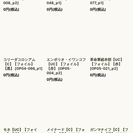
008_p2
]
048_p1
]
077_p1
]
0
円
(税込)
0
円
(税込)
0
円
(税込)
コリーダコロシアム
エンポリオ・イワンコフ
革命軍総本部【UC】
【C】【フォイル】
【UC】【フォイル】
【フォイル】【赤】
【黒】
[
OP04-096_p1
]
【赤】
[
OP05-
[
OP05-021_p2
]
004_p2
]
0
円
(税込)
0
円
(税込)
0
円
(税込)
モネ【UC】【フォイ
メイナード【C】【フォ
ガンマナイフ【C】【フ