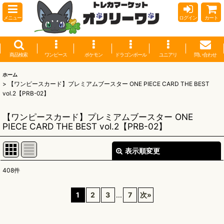
メニュー
ログイン
カート
商品検索
ワンピース
ポケモン
ドラゴンボール
ユニアリ
問い合わせ
ホーム
>
【ワンピースカード】プレミアムブースター ONE PIECE CARD THE BEST
vol.2【PRB-02】
【ワンピースカード】プレミアムブースター ONE
PIECE CARD THE BEST vol.2【PRB-02】
表示順変更
閉じる
408
件
表示数
:
1
2
3
...
7
次
»
並び順
: