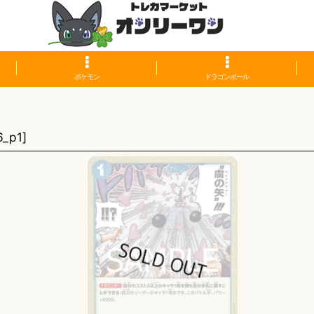
ポケモン
ドラゴンボール
6_p1
]