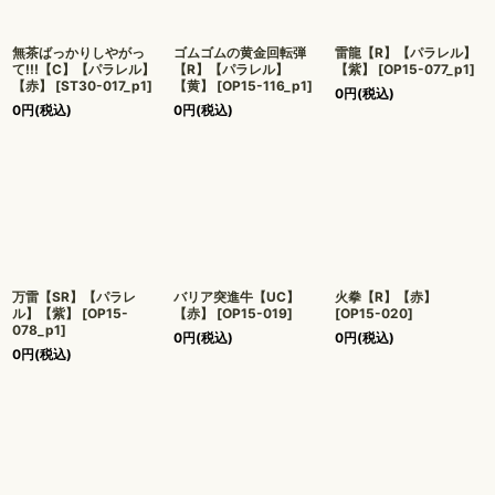
無茶ばっかりしやがっ
ゴムゴムの黄金回転弾
雷龍【R】【パラレル】
て!!!【C】【パラレル】
【R】【パラレル】
【紫】
[
OP15-077_p1
]
【赤】
[
ST30-017_p1
]
【黄】
[
OP15-116_p1
]
0
円
(税込)
0
円
(税込)
0
円
(税込)
万雷【SR】【パラレ
バリア突進牛【UC】
火拳【R】【赤】
ル】【紫】
[
OP15-
【赤】
[
OP15-019
]
[
OP15-020
]
078_p1
]
0
円
(税込)
0
円
(税込)
0
円
(税込)