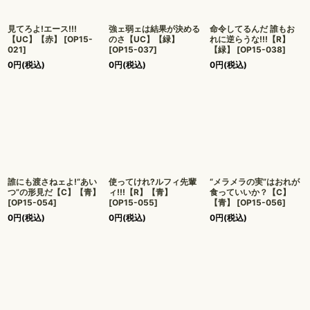
見てろよ!エース!!!
強ェ弱ェは結果が決める
命令してるんだ 誰もお
【UC】【赤】
[
OP15-
のさ【UC】【緑】
れに逆らうな!!!【R】
021
]
[
OP15-037
]
【緑】
[
OP15-038
]
0
円
(税込)
0
円
(税込)
0
円
(税込)
誰にも渡さねェよ!“あい
使ってけれ?ルフィ先輩
“メラメラの実”はおれが
つ”の形見だ【C】【青】
ィ!!!【R】【青】
食っていいか？【C】
[
OP15-054
]
[
OP15-055
]
【青】
[
OP15-056
]
0
円
(税込)
0
円
(税込)
0
円
(税込)