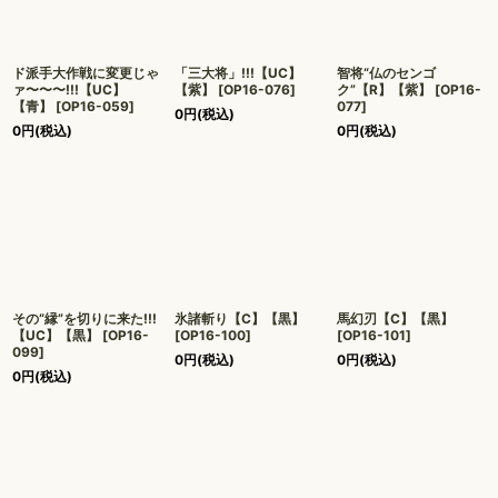
ド派手大作戦に変更じゃ
「三大将」!!!【UC】
智将“仏のセンゴ
ァ〜〜〜!!!【UC】
【紫】
[
OP16-076
]
ク”【R】【紫】
[
OP16-
【青】
[
OP16-059
]
077
]
0
円
(税込)
0
円
(税込)
0
円
(税込)
その“縁”を切りに来た!!!
氷諸斬り【C】【黒】
馬幻刃【C】【黒】
【UC】【黒】
[
OP16-
[
OP16-100
]
[
OP16-101
]
099
]
0
円
(税込)
0
円
(税込)
0
円
(税込)