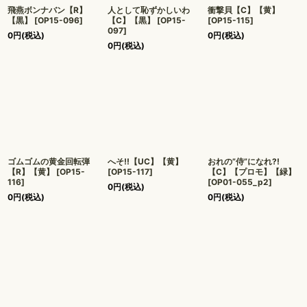
飛燕ボンナバン【R】
人として恥ずかしいわ
衝撃貝【C】【黄】
【黒】
[
OP15-096
]
【C】【黒】
[
OP15-
[
OP15-115
]
097
]
0
円
(税込)
0
円
(税込)
0
円
(税込)
ゴムゴムの黄金回転弾
へそ!!【UC】【黄】
おれの”侍”になれ?!
【R】【黄】
[
OP15-
[
OP15-117
]
【C】【プロモ】【緑】
116
]
[
OP01-055_p2
]
0
円
(税込)
0
円
(税込)
0
円
(税込)