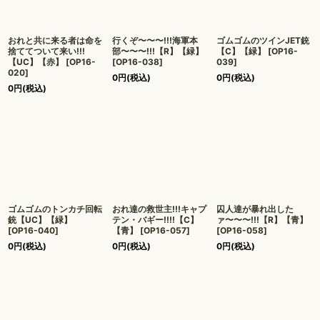
おれと共に来る者は命を
行くぞ〜〜〜!!!海軍本
ゴムゴムのツインJET銃
捨ててついて来い!!!
部〜〜〜!!!【R】【緑】
【C】【緑】
[
OP16-
【UC】【赤】
[
OP16-
[
OP16-038
]
039
]
020
]
0
円
(税込)
0
円
(税込)
0
円
(税込)
ゴムゴムのトンカチ回転
おれ達の救世主!!!キャプ
囚人達が暴れ出した
銃【UC】【緑】
テン・バギー!!!!【C】
ァ〜〜〜!!!【R】【青】
[
OP16-040
]
【青】
[
OP16-057
]
[
OP16-058
]
0
円
(税込)
0
円
(税込)
0
円
(税込)