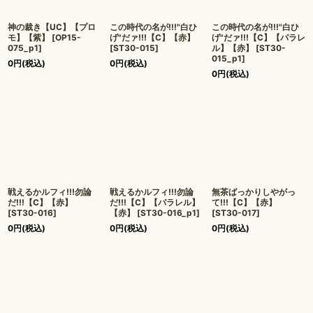
神の裁き【UC】【プロ
この時代の名が!!!"白ひ
この時代の名が!!!"白ひ
モ】【紫】
[
OP15-
げ"だァ!!!【C】【赤】
げ"だァ!!!【C】【パラレ
075_p1
]
[
ST30-015
]
ル】【赤】
[
ST30-
015_p1
]
0
円
(税込)
0
円
(税込)
0
円
(税込)
戦えるかルフィ!!!勿論
戦えるかルフィ!!!勿論
無茶ばっかりしやがっ
だ!!!【C】【赤】
だ!!!【C】【パラレル】
て!!!【C】【赤】
[
ST30-016
]
【赤】
[
ST30-016_p1
]
[
ST30-017
]
0
円
(税込)
0
円
(税込)
0
円
(税込)