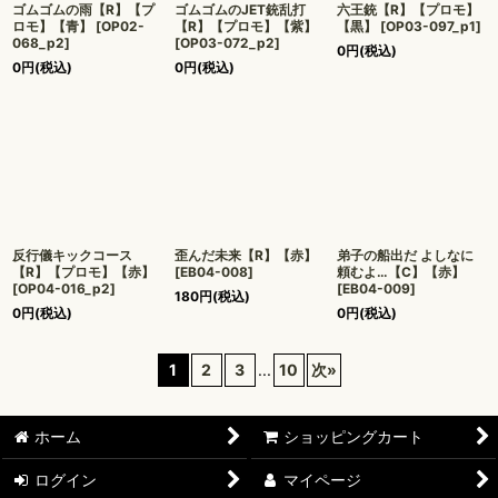
ゴムゴムの雨【R】【プ
ゴムゴムのJET銃乱打
六王銃【R】【プロモ】
ロモ】【青】
[
OP02-
【R】【プロモ】【紫】
【黒】
[
OP03-097_p1
]
068_p2
]
[
OP03-072_p2
]
0
円
(税込)
0
円
(税込)
0
円
(税込)
反行儀キックコース
歪んだ未来【R】【赤】
弟子の船出だ よしなに
【R】【プロモ】【赤】
[
EB04-008
]
頼むよ…【C】【赤】
[
OP04-016_p2
]
[
EB04-009
]
180
円
(税込)
0
円
(税込)
0
円
(税込)
1
2
3
...
10
次
»
ホーム
ショッピングカート
ログイン
マイページ