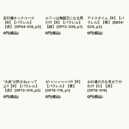
反行儀キックコース
ルフィは海賊王になる男
アイスタイム【R】【パ
【R】【パラレル】
だ!!!【R】【パラレル】
ラレル】【青】
[
EB04-
【赤】
[
OP04-016_p3
]
【緑】
[
OP12-039_p1
]
028_p2
]
0
円
(税込)
0
円
(税込)
0
円
(税込)
“火炎”が許さねェって
ゼハハハハハハ!!!【R】
おれ達の力を見せてや
よ!!【R】【パラレル】
【パラレル】【黄】
れ!!!【C】【赤】
【赤】
[
OP13-019_p2
]
[
OP16-116_p1
]
[
OP16-019
]
0
円
(税込)
0
円
(税込)
0
円
(税込)