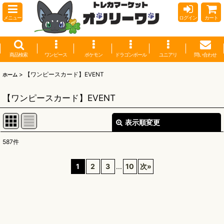
メニュー
ログイン
カート
商品検索
ワンピース
ポケモン
ドラゴンボール
ユニアリ
問い合わせ
>
【ワンピースカード】EVENT
ホーム
【ワンピースカード】EVENT
表示順変更
閉じる
587
件
表示数
:
1
2
3
...
10
次
»
並び順
:
絞り込む