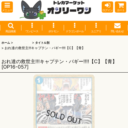
メニュー
ログイン
カート
商品検索
ワンピース
ポケモン
ドラゴンボール
ユニアリ
問い合わせ
>
ワンピース
>
ホーム
タイトル別
>
おれ達の救世主!!!キャプテン・バギー!!!!【C】【青】
おれ達の救世主!!!キャプテン・バギー!!!!【C】【青】
[
OP16-057
]