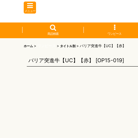
メニュー
商品検索
ワンピース
>
ワンピース
>
>
バリア突進牛【UC】【赤】
ホーム
タイトル別
バリア突進牛【UC】【赤】
[
OP15-019
]